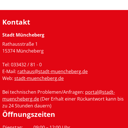
Kontakt
Stadt Müncheberg
Rathausstraße 1
15374 Müncheberg
Tel: 033432 / 81 - 0
E-Mail:
rathaus@stadt-muencheberg.de
Web:
stadt-muencheberg.de
Bei technischen Problemen/Anfragen:
portal@stadt-
muencheberg.de
(Der Erhalt einer Rückantwort kann bis
zu 24 Stunden dauern)
Öffnungszeiten
Tag
Zeiten
Dienstag:
09:00 – 12:00 Uhr