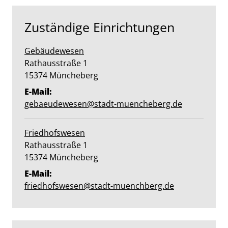
Zuständige Einrichtungen
Gebäudewesen
Straße:
Hausnummer:
Rathausstraße
1
PLZ:
Ort:
15374
Müncheberg
E-Mail:
gebaeudewesen@stadt-muencheberg.de
Friedhofswesen
Straße:
Hausnummer:
Rathausstraße
1
PLZ:
Ort:
15374
Müncheberg
E-Mail:
friedhofswesen@stadt-muenchberg.de