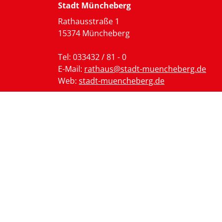
Stadt Müncheberg
Rathausstraße 1
15374 Müncheberg
Tel: 033432 / 81 - 0
E-Mail:
rathaus@stadt-muencheberg.de
Web:
stadt-muencheberg.de
Bei technischen Problemen/Anfragen:
portal@stadt-muencheberg.de
(Der Erhalt
einer Rückantwort kann bis zu 24 Stunden
dauern)