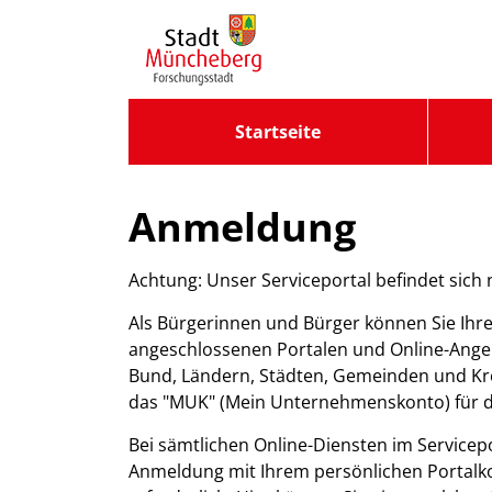
Zum Header
Zum Hauptinhalt
Zum Footer
Zum Hauptinhalt springen
Startseite
Anmeldung
Achtung: Unser Serviceportal befindet sich
Als Bürgerinnen und Bürger können Sie Ihre
angeschlossenen Portalen und Online-Ange
Bund, Ländern, Städten, Gemeinden und Kre
das "MUK" (Mein Unternehmenskonto) für di
Bei sämtlichen Online-Diensten im Servicep
Anmeldung mit Ihrem persönlichen Portalkon